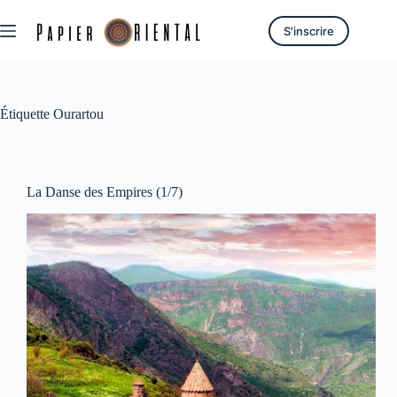
Passer
au
S'inscrire
contenu
Étiquette
Ourartou
La Danse des Empires (1/7)